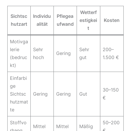
Wetterf
Sichtsc
Individu
Pflegea
estigkei
Kosten
hutzart
alität
ufwand
t
Motivga
lerie
Sehr
Sehr
200–
Gering
(bedruc
hoch
gut
1.500 €
kt)
Einfarbi
ge
30–150
Sichtsc
Gering
Gering
Gut
€
hutzmat
te
Stoffvo
50–200
Mittel
Mittel
Mäßig
rhang
€