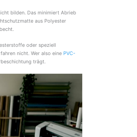
cht bilden. Das minimiert Abrieb
chtschutzmatte aus Polyester
becht.
sterstoffe oder speziell
fahren nicht. Wer also eine
PVC-
beschichtung trägt.