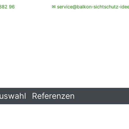
882 96
✉ service@balkon-sichtschutz-ide
uswahl
Referenzen