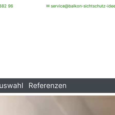
882 96
✉ service@balkon-sichtschutz-ide
uswahl
Referenzen