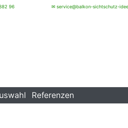
882 96
✉ service@balkon-sichtschutz-ide
uswahl
Referenzen