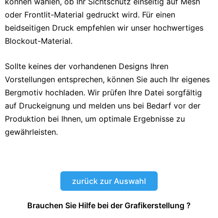
können wählen, ob Ihr Sichtschutz einseitig auf Mesh
oder Frontlit-Material gedruckt wird. Für einen
beidseitigen Druck empfehlen wir unser hochwertiges
Blockout-Material.
Sollte keines der vorhandenen Designs Ihren
Vorstellungen entsprechen, können Sie auch Ihr eigenes
Bergmotiv hochladen. Wir prüfen Ihre Datei sorgfältig
auf Druckeignung und melden uns bei Bedarf vor der
Produktion bei Ihnen, um optimale Ergebnisse zu
gewährleisten.
Berge10
Berge11
Berge12
Berge13
Berge14
Berge15
Berge16
Berge17
Berge18
Berge19
Berge20
Berge21
Berge22
Berge23
Berge24
Berge25
Berge26
Berge27
Berge28
Berge29
Berge30
Berge31
Berge32
Berge33
Berge34
Berge 8
Berge1
Berge2
Berge3
Berge4
Berge5
Berge6
Berge7
Berge9
zurück zur Auswahl
Brauchen Sie Hilfe bei der Grafikerstellung ?