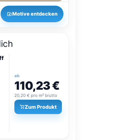
Motive entdecken
dich
ff
ab
110,23 €
20,20 € pro m² brutto
Zum Produkt