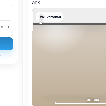
aus
4
Seiten
90 cm
Live-Vorschau
ch
359 cm