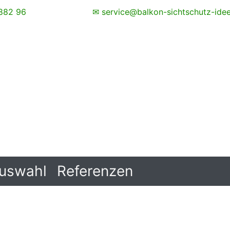
882 96
✉ service@balkon-sichtschutz-ide
uswahl
Referenzen