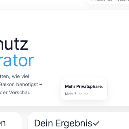
hutz
rator
ten, wie viel
Balkon benötigst –
Mehr Privatsphäre.
nder Vorschau.
Mehr Zuhause.
en
Dein Ergebnis
✓