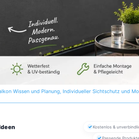
alkon Wissen und Planung
,
Individueller Sichtschutz und Mo
 Ideen
Kostenlos & unverbindli
Passende Produkt