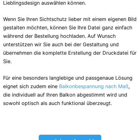
Lieblingsdesign auswählen können.
Wenn Sie Ihren Sichtschutz lieber mit einem eigenen Bild
gestalten möchten, können Sie Ihre Datei ganz einfach
während der Bestellung hochladen. Auf Wunsch
unterstützen wir Sie auch bei der Gestaltung und
übernehmen die komplette Erstellung der Druckdatei für
Sie.
Für eine besonders langlebige und passgenaue Lösung
eignet sich zudem eine
Balkonbespannung nach Maß
,
die individuell auf Ihren Balkon abgestimmt wird und
sowohl optisch als auch funktional überzeugt.
Balkon Sichtschutz Bambus 1
Balkon Sichtschutz Bambus 2
Balkon Sichtschutz Bambus 3
Balkon Sichtschutz Bambus 4
Balkon Sichtschutz Bambus 5
Balkon Sichtschutz Bambus 6
Balkon Sichtschutz Bambus 7
Balkon Sichtschutz Bambus 8